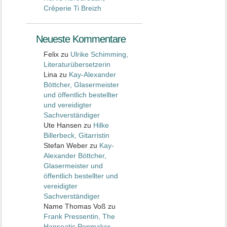
Crêperie Ti Breizh
Neueste Kommentare
Felix
zu
Ulrike Schimming,
Literaturübersetzerin
Lina
zu
Kay-Alexander
Böttcher, Glasermeister
und öffentlich bestellter
und vereidigter
Sachverständiger
Ute Hansen
zu
Hilke
Billerbeck, Gitarristin
Stefan Weber
zu
Kay-
Alexander Böttcher,
Glasermeister und
öffentlich bestellter und
vereidigter
Sachverständiger
Name Thomas Voß
zu
Frank Pressentin, The
Hanseatic Penmaker