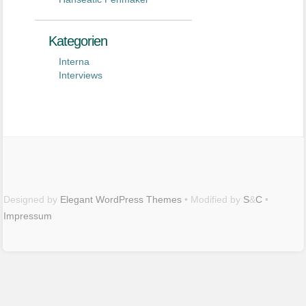
Kategorien
Interna
Interviews
Designed by
Elegant WordPress Themes
• Modified by
S
&
C
•
Impressum
Maximilian
Buddenbohm
auf
Twitter