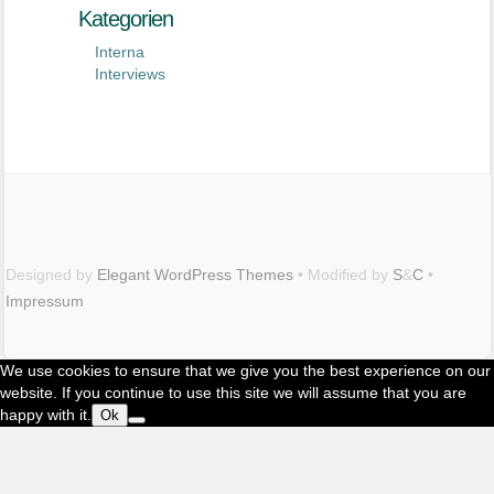
Kategorien
Interna
Interviews
Designed by
Elegant WordPress Themes
• Modified by
S
&
C
•
Impressum
Maximilian
We use cookies to ensure that we give you the best experience on our
Buddenbohm
website. If you continue to use this site we will assume that you are
happy with it.
auf
Ok
Twitter
Isabel