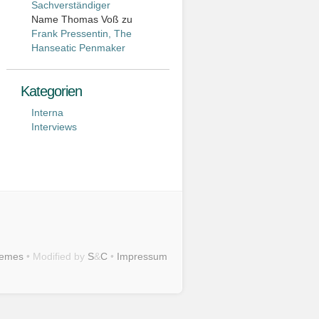
Sachverständiger
Name Thomas Voß
zu
Frank Pressentin, The
Hanseatic Penmaker
Kategorien
Interna
Interviews
hemes
• Modified by
S
&
C
•
Impressum