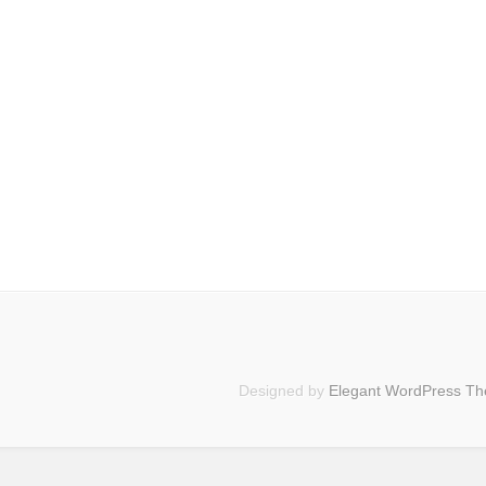
Designed by
Elegant WordPress T
Maximilian
Buddenbohm