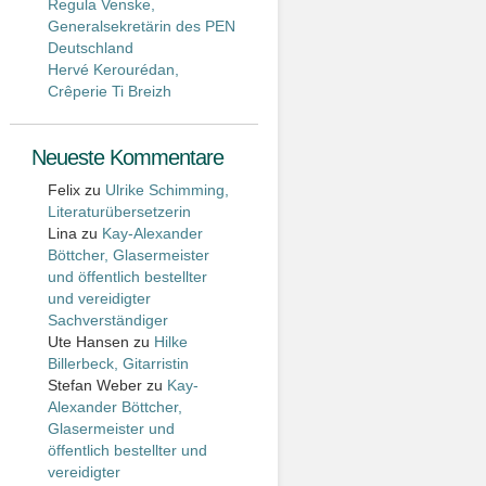
Regula Venske,
Generalsekretärin des PEN
Deutschland
Hervé Kerourédan,
Crêperie Ti Breizh
Neueste Kommentare
Felix
zu
Ulrike Schimming,
Literaturübersetzerin
Lina
zu
Kay-Alexander
Böttcher, Glasermeister
und öffentlich bestellter
und vereidigter
Sachverständiger
Ute Hansen
zu
Hilke
Billerbeck, Gitarristin
Stefan Weber
zu
Kay-
Alexander Böttcher,
Glasermeister und
öffentlich bestellter und
vereidigter