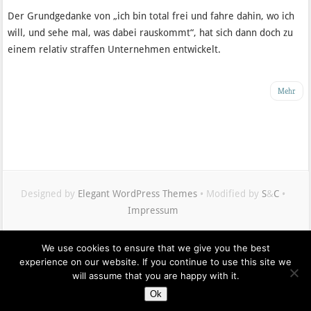
Der Grundgedanke von „ich bin total frei und fahre dahin, wo ich
will, und sehe mal, was dabei rauskommt“, hat sich dann doch zu
einem relativ straffen Unternehmen entwickelt.
Mehr
Designed by
Elegant WordPress Themes
• Modified by
S
&
C
•
Impressum
We use cookies to ensure that we give you the best
Maximilian
experience on our website. If you continue to use this site we
Buddenbohm
will assume that you are happy with it.
auf
Ok
Twitter