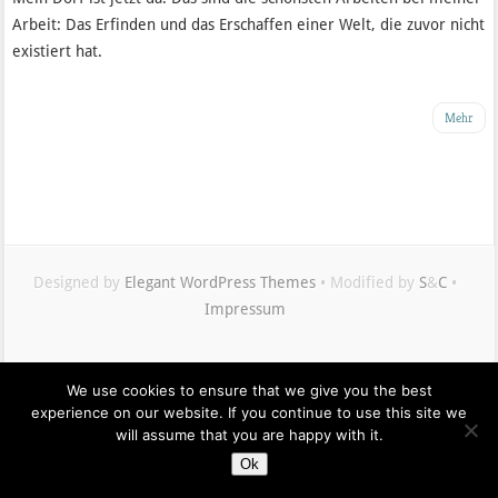
Arbeit: Das Erfinden und das Erschaffen einer Welt, die zuvor nicht
existiert hat.
Mehr
Designed by
Elegant WordPress Themes
• Modified by
S
&
C
•
Impressum
Maximilian
We use cookies to ensure that we give you the best
Buddenbohm
experience on our website. If you continue to use this site we
auf
will assume that you are happy with it.
Twitter
Ok
Isabel