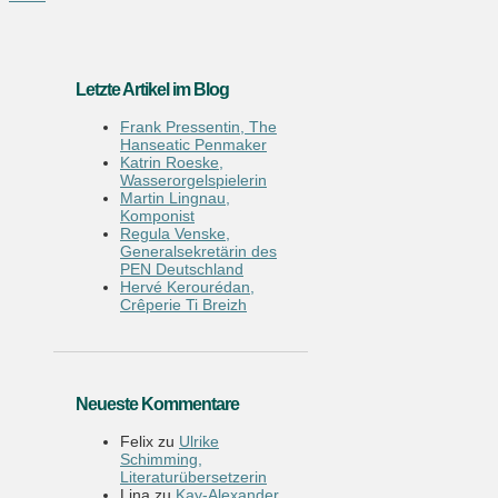
Letzte Artikel im Blog
Frank Pressentin, The
Hanseatic Penmaker
Katrin Roeske,
Wasserorgelspielerin
Martin Lingnau,
Komponist
Regula Venske,
Generalsekretärin des
PEN Deutschland
Hervé Kerourédan,
Crêperie Ti Breizh
Neueste Kommentare
Felix
zu
Ulrike
Schimming,
Literaturübersetzerin
Lina
zu
Kay-Alexander