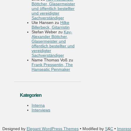
Böttcher, Glasermeister
und öffentlich bestellter
und vereidigter
Sachverständiger
Ute Hansen
zu
Hilke
Billerbeck, Gitarristin
Stefan Weber
zu
Kay-
Alexander Böttcher,
Glasermeister und
öffentlich bestellter und
vereidigter
Sachverständiger
Name Thomas Voß
zu
Frank Pressentin, The
Hanseatic Penmaker
Kategorien
Interna
Interviews
Designed by
Elegant WordPress Themes
• Modified by
S
&
C
•
Impres