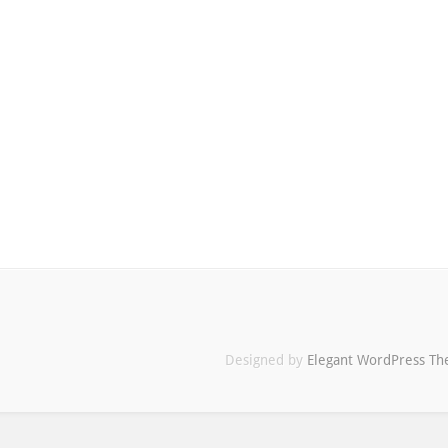
Designed by
Elegant WordPress T
Maximilian
Buddenbohm