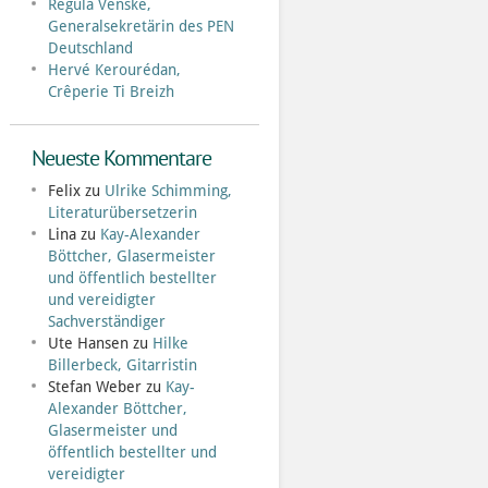
Regula Venske,
Generalsekretärin des PEN
Deutschland
Hervé Kerourédan,
Crêperie Ti Breizh
Neueste Kommentare
Felix
zu
Ulrike Schimming,
Literaturübersetzerin
Lina
zu
Kay-Alexander
Böttcher, Glasermeister
und öffentlich bestellter
und vereidigter
Sachverständiger
Ute Hansen
zu
Hilke
Billerbeck, Gitarristin
Stefan Weber
zu
Kay-
Alexander Böttcher,
Glasermeister und
öffentlich bestellter und
vereidigter