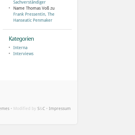
Sachverständiger
Name Thomas Voß
zu
Frank Pressentin, The
Hanseatic Penmaker
Kategorien
Interna
Interviews
hemes
• Modified by
S
&
C
•
Impressum