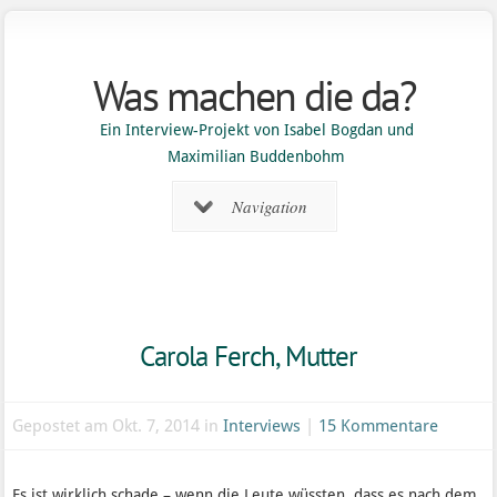
Was machen die da?
Ein Interview-Projekt von Isabel Bogdan und
Maximilian Buddenbohm
Navigation
Carola Ferch, Mutter
Gepostet am Okt. 7, 2014 in
Interviews
|
15 Kommentare
Es ist wirklich schade – wenn die Leute wüssten, dass es nach dem