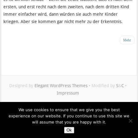
ersten, und erst recht nach dem zweiten, nach dem dritten Kind
immer einfacher wird, dann würden sie auch mehr Kinder
kriegen. Aber sie kommen gar nicht mehr zu der Erkenntnis.
Mehr
Designed by
Elegant WordPress Themes
• Modified by
S
&
C
•
Impressum
We use cookies to ensure that we give you the best
Maximilian
experience on our website. If you continue to use this site we
Buddenbohm
will assume that you are happy with it.
auf
Ok
Twitter