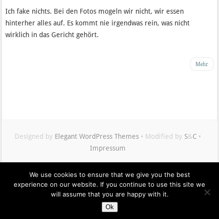
Ich fake nichts. Bei den Fotos mogeln wir nicht, wir essen
hinterher alles auf. Es kommt nie irgendwas rein, was nicht
wirklich in das Gericht gehört.
Mehr
Designed by
Elegant WordPress Themes
• Modified by
S
&
C
•
Impressum
We use cookies to ensure that we give you the best
Maximilian
experience on our website. If you continue to use this site we
Buddenbohm
will assume that you are happy with it.
auf
Ok
Twitter