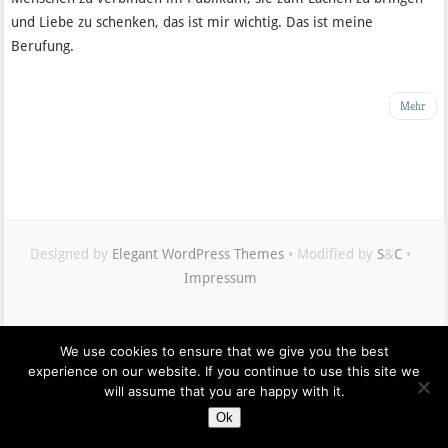
und Liebe zu schenken, das ist mir wichtig. Das ist meine
Berufung.
Mehr
Designed by
Elegant WordPress Themes
• Modified by
S
&
C
•
Impressum
Maximilian
We use cookies to ensure that we give you the best
Buddenbohm
experience on our website. If you continue to use this site we
auf
will assume that you are happy with it.
Twitter
Ok
Isabel