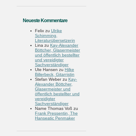
Neueste Kommentare
Felix
zu
Ulrike
Schimming,
Literaturübersetzerin
Lina
zu
Kay-Alexander
Böttcher, Glasermeister
und öffentlich bestellter
und vereidigter
Sachverständiger
Ute Hansen
zu
Hilke
Billerbeck, Gitarristin
Stefan Weber
zu
Kay-
Alexander Böttcher,
Glasermeister und
öffentlich bestellter und
vereidigter
Sachverständiger
Name Thomas Voß
zu
Frank Pressentin, The
Hanseatic Penmaker