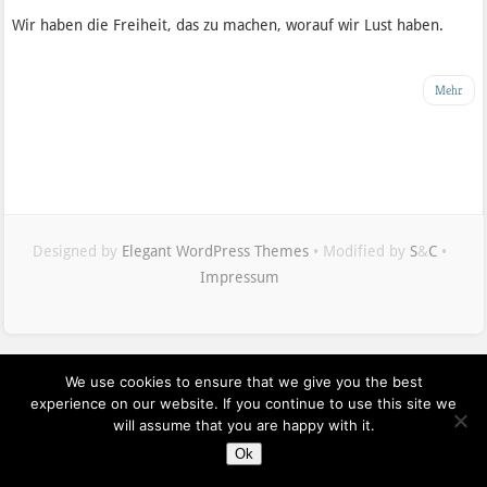
Wir haben die Freiheit, das zu machen, worauf wir Lust haben.
Mehr
Designed by
Elegant WordPress Themes
• Modified by
S
&
C
•
Impressum
Maximilian
Buddenbohm
We use cookies to ensure that we give you the best
auf
experience on our website. If you continue to use this site we
Twitter
will assume that you are happy with it.
Ok
Isabel
Bogdan