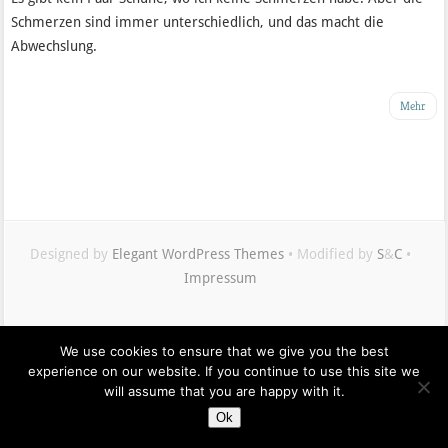
Schmerzen sind immer unterschiedlich, und das macht die
Abwechslung.
Mehr
Designed by
Elegant WordPress Themes
• Modified by
S
&
C
•
Impressum
Maximilian
We use cookies to ensure that we give you the best
Buddenbohm
experience on our website. If you continue to use this site we
auf
will assume that you are happy with it.
Twitter
Ok
Isabel