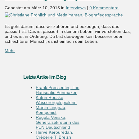
Gepostet am März 10, 2015 in
Interviews
|
9 Kommentare
Es geht darum, dass wir zuhören und bezeugen, dass das
passiert ist. Das ist passiert in deinem Leben, wir verstehen das,
und es ist in Ordnung. Du bist deswegen kein besserer oder
schlechterer Mensch, es ist einfach dein Leben.
Mehr
Letzte Artikel im Blog
Frank Pressentin, The
Hanseatic Penmaker
Katrin Roeske,
Wasserorgelspielerin
Martin Lingnau,
Komponist
Regula Venske,
Generalsekretärin des
PEN Deutschland
Hervé Kerourédan,
Crêperie Ti Breizh