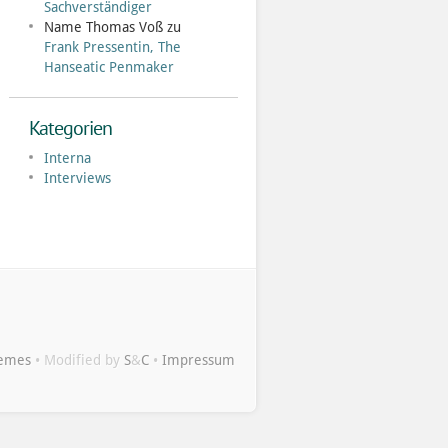
Sachverständiger
Name Thomas Voß
zu
Frank Pressentin, The
Hanseatic Penmaker
Kategorien
Interna
Interviews
hemes
• Modified by
S
&
C
•
Impressum