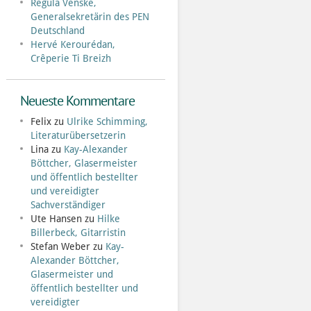
Regula Venske,
Generalsekretärin des PEN
Deutschland
Hervé Kerourédan,
Crêperie Ti Breizh
Neueste Kommentare
Felix
zu
Ulrike Schimming,
Literaturübersetzerin
Lina
zu
Kay-Alexander
Böttcher, Glasermeister
und öffentlich bestellter
und vereidigter
Sachverständiger
Ute Hansen
zu
Hilke
Billerbeck, Gitarristin
Stefan Weber
zu
Kay-
Alexander Böttcher,
Glasermeister und
öffentlich bestellter und
vereidigter