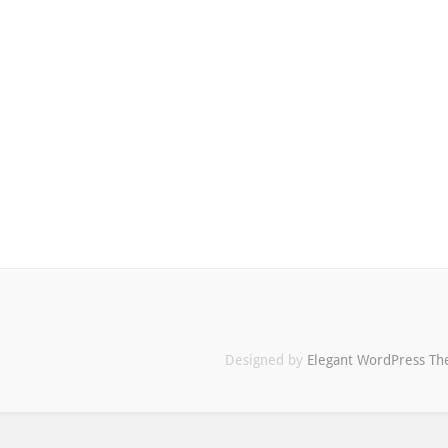
Designed by
Elegant WordPress T
Maximilian
Buddenbohm