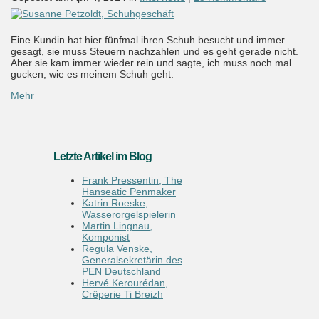
Eine Kundin hat hier fünfmal ihren Schuh besucht und immer
gesagt, sie muss Steuern nachzahlen und es geht gerade nicht.
Aber sie kam immer wieder rein und sagte, ich muss noch mal
gucken, wie es meinem Schuh geht.
Mehr
Letzte Artikel im Blog
Frank Pressentin, The
Hanseatic Penmaker
Katrin Roeske,
Wasserorgelspielerin
Martin Lingnau,
Komponist
Regula Venske,
Generalsekretärin des
PEN Deutschland
Hervé Kerourédan,
Crêperie Ti Breizh