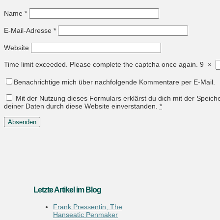
Name
*
E-Mail-Adresse
*
Website
Time limit exceeded. Please complete the captcha once again.
9
×
Benachrichtige mich über nachfolgende Kommentare per E-Mail.
Mit der Nutzung dieses Formulars erklärst du dich mit der Speic
deiner Daten durch diese Website einverstanden.
*
Letzte Artikel im Blog
Frank Pressentin, The
Hanseatic Penmaker