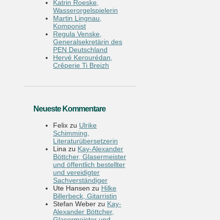
Katrin Roeske,
Wasserorgelspielerin
Martin Lingnau,
Komponist
Regula Venske,
Generalsekretärin des
PEN Deutschland
Hervé Kerourédan,
Crêperie Ti Breizh
Neueste Kommentare
Felix
zu
Ulrike
Schimming,
Literaturübersetzerin
Lina
zu
Kay-Alexander
Böttcher, Glasermeister
und öffentlich bestellter
und vereidigter
Sachverständiger
Ute Hansen
zu
Hilke
Billerbeck, Gitarristin
Stefan Weber
zu
Kay-
Alexander Böttcher,
Glasermeister und