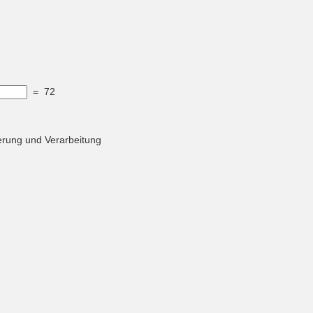
=
72
herung und Verarbeitung