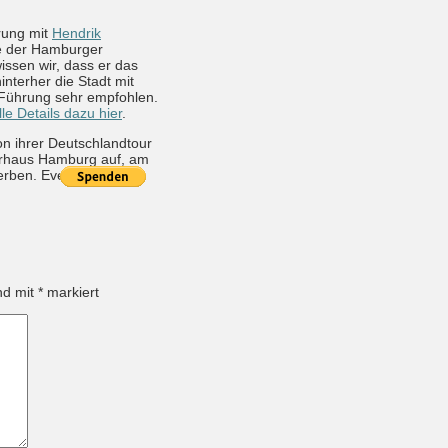
rung mit
Hendrik
ie der Hamburger
issen wir, dass er das
nterher die Stadt mit
e Führung sehr empfohlen.
lle Details dazu hier
.
von ihrer Deutschlandtour
turhaus Hamburg auf, am
erben. Eventuell sehen
ind mit
*
markiert