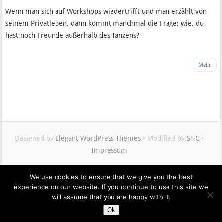
Wenn man sich auf Workshops wiedertrifft und man erzählt von
seinem Privatleben, dann kommt manchmal die Frage: wie, du
hast noch Freunde außerhalb des Tanzens?
Mehr
Designed by
Elegant WordPress Themes
• Modified by
S
&
C
•
Impressum
We use cookies to ensure that we give you the best
Maximilian
experience on our website. If you continue to use this site we
Buddenbohm
will assume that you are happy with it.
auf
Ok
Twitter