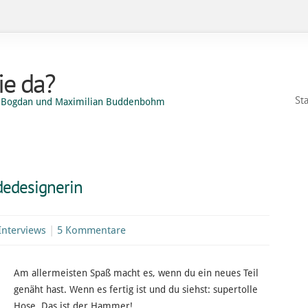
e da?
Sta
el Bogdan und Maximilian Buddenbohm
dedesignerin
Interviews
|
5 Kommentare
Am allermeisten Spaß macht es, wenn du ein neues Teil
genäht hast. Wenn es fertig ist und du siehst: supertolle
Hose. Das ist der Hammer!