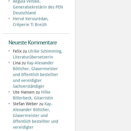
Regula Venske,
Generalsekretärin des PEN
Deutschland
Hervé Kerourédan,
Crêperie Ti Breizh
Neueste Kommentare
Felix
zu
Ulrike Schimming,
Literaturübersetzerin
Lina
zu
Kay-Alexander
Böttcher, Glasermeister
und öffentlich bestellter
und vereidigter
Sachverständiger
Ute Hansen
zu
Hilke
Billerbeck, Gitarristin
Stefan Weber
zu
Kay-
Alexander Böttcher,
Glasermeister und
öffentlich bestellter und
vereidigter