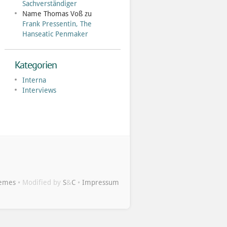
Sachverständiger
Name Thomas Voß
zu
Frank Pressentin, The
Hanseatic Penmaker
Kategorien
Interna
Interviews
hemes
• Modified by
S
&
C
•
Impressum