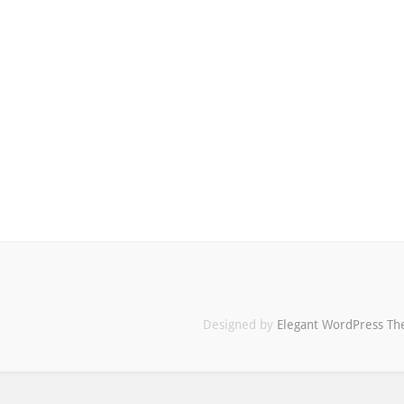
Designed by
Elegant WordPress T
Maximilian
Buddenbohm